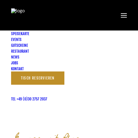
SPEISEKARTE
EVENTS
GUTSCHEINE
Köstiche Seminare:
RESTAURANT
NEWS
Steaktasting im Brechts
JOBS
KONTAKT
TISCH RESERVIEREN
19. APRIL 2025
|
IN
UNKATEGORISIERT
TEL +49 (0)30 2757 2037