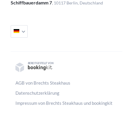
Schiffbauerdamm 7
RESERVIEREN SIE IHR CANDLE-LIGHT-DINNER
, 10117 Berlin, Deutschland
Machen Sie Ihrem Partner ein besonderes Geschenk mit
unserem exklusiven Candle-Light-Dinner und genießen
Sie die traute Zeit zu zweit in unserer wunderschönen
Location. Neben kulinarischen Köstlichkeiten, erlesenen
Getränken und flackernden Kerzenschein erwartet Sie
außerdem ein traumhafter Ausblick auf die Spree.
BEREITGESTELLT VON
Reservieren Sie einen Tisch und beeindrucken Sie Ihren
Partner mit einer köstlichen Liebeserklärung – das lässt
AGB von Brechts Steakhaus
jedes Herz höher schlagen!
Datenschutzerklärung
Impressum von Brechts Steakhaus und bookingkit