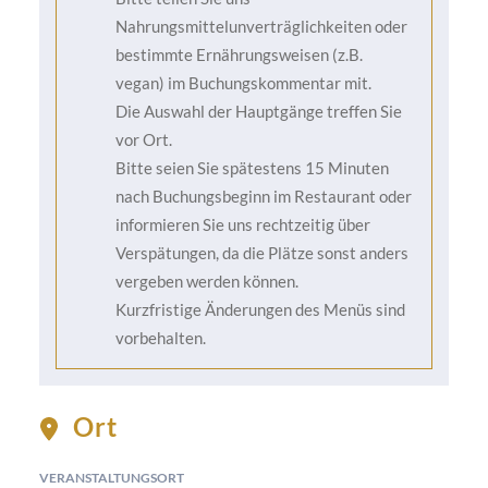
Linguine I Parmesan I Trüffelbutter
Nahrungsmittelunverträglichkeiten oder
PASSIONSFRUCHT-CRÈME-BRÛLÉE
bestimmte Ernährungsweisen (z.B.
vegan) im Buchungskommentar mit.
Die Auswahl der Hauptgänge treffen Sie
4-Gänge Menü
vor Ort.
WILDKRÄUTERSALAT mit Himbeervinaigrette |
Bitte seien Sie spätestens 15 Minuten
Blattsalate | Cherrytomaten | karamellisierte
nach Buchungsbeginn im Restaurant oder
Walnüsse
informieren Sie uns rechtzeitig über
SÜSSKARTOFFELSUPPE mit Kokosmilch | gegrillte
Verspätungen, da die Plätze sonst anders
Garnele | Süßkartoffel | Chili | Koriander
vergeben werden können.
ARGENTINISCHES RUMP STEAK MIT
Kurzfristige Änderungen des Menüs sind
PFEFFERSAUCE | argentinisches Roast Beef mit
vorbehalten.
charakteristischem Fettrand –Schlangenbohnen mit
Knoblauchbutter | getrüffeltes Parmesan-
Kartoffelpüree
oder
TRÜFFELPASTA Linguine I
Ort
Parmesan I Trüffelbutter
PASSIONSFRUCHT-CRÈME-BRÛLÉE
VERANSTALTUNGSORT